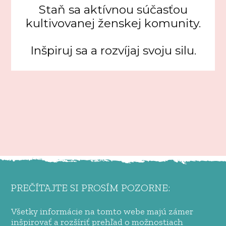
Staň sa aktívnou súčasťou
kultivovanej ženskej komunity.
Inšpiruj sa a rozvíjaj svoju silu.
PREČÍTAJTE SI PROSÍM POZORNE:
Všetky informácie na tomto webe majú zámer
inšpirovať a rozšíriť prehľad o možnostiach