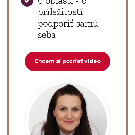
6 oblastí - 6
príležitostí
podporiť samú
seba
Chcem si pozrieť video