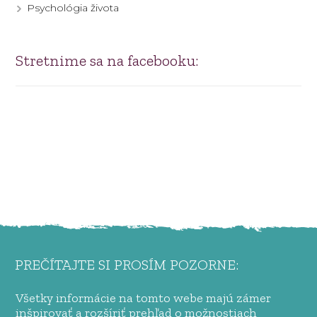
Psychológia života
Stretnime sa na facebooku:
PREČÍTAJTE SI PROSÍM POZORNE:
Všetky informácie na tomto webe majú zámer
inšpirovať a rozšíriť prehľad o možnostiach