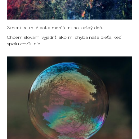
Zmenil si mi život a meníš mi ho každý deň.
Chcem slovami vyjadriť, ako mi chýba naše dieťa, keď
spolu chvíľu nie…