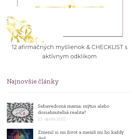
12 afirmačných myšlienok & CHECKLIST s
aktívnym odklikom
Najnovšie články
Sebavedomá mama: mýtus alebo
dosiahnuteľná realita?
23. apríla 2022
Zmenil si mi život a meníš mi ho každý
deň.