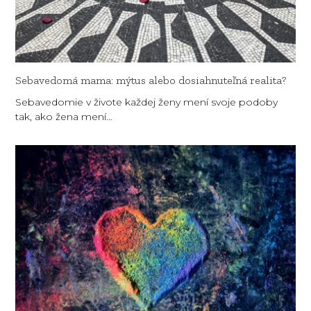
Sebavedomá mama: mýtus alebo dosiahnuteľná realita?
Sebavedomie v živote každej ženy mení svoje podoby
tak, ako žena mení…