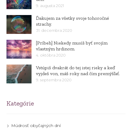
9. augusta 2021
Ďakujem za všetky svoje tohoročné
strachy.
31. decembra 2020
[Príbeh] Niekedy musíš byť svojím
vlastným hrdinom.
4. októbra 2020
Vstúpiš dvakrát do tej istej rieky a keď
vyjdeš von, máš roky nad čím premýšľať.
9. septembra 2020
Kategórie
Múdrosť obyčajných dní