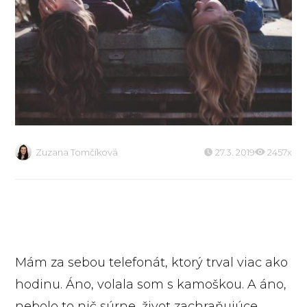
Zuzana Tomčíková
27.3. 2019
2457x
Mám za sebou telefonát, ktorý trval viac ako
hodinu. Áno, volala som s kamoškou. A áno,
nebolo to nič súrne, život zachraňujúce