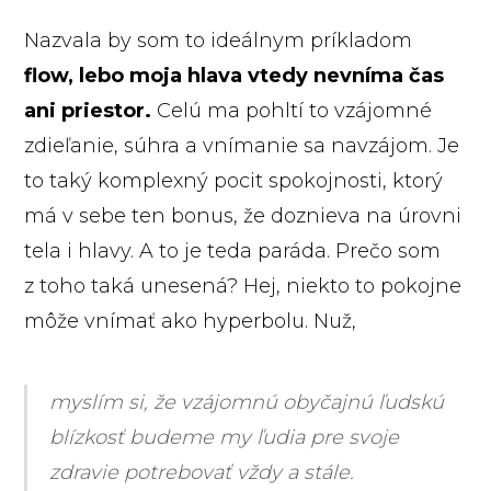
Nazvala by som to ideálnym príkladom
flow, lebo moja hlava vtedy nevníma čas
ani priestor.
Celú ma pohltí to vzájomné
zdieľanie, súhra a vnímanie sa navzájom. Je
to taký komplexný pocit spokojnosti, ktorý
má v sebe ten bonus, že doznieva na úrovni
tela i hlavy. A to je teda paráda. Prečo som
z toho taká unesená? Hej, niekto to pokojne
môže vnímať ako hyperbolu. Nuž,
myslím si, že vzájomnú obyčajnú ľudskú
blízkosť budeme my ľudia pre svoje
zdravie potrebovať vždy a stále.