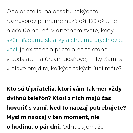
Ono priatelia, na obsahu takýchto
rozhovorov primárne nezáleží. Dôležité je
niečo úplne iné. V dnešnom svete, kedy
skôr hľadáme skratky a chceme urýchľovať
veci
, je existencia priateľa na telefóne
v podstate na úrovni tiesňovej linky. Sami si
v hlave prejdite, koľkých takých ľudí máte?
Kto sú tí priatelia, ktorí vám takmer vždy
dvihnú telefón? Ktorí z nich majú čas
hovoriť s vami, keď to naozaj potrebujete?
Myslím naozaj v ten moment, nie
o hodinu, o pár dní.
Odhadujem, že