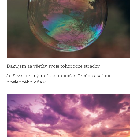
Ďakujem za všetky svoje tohoročné strachy.
Je Silvester. Iný, než tie predošlé. Prečo čakať od
posledného dňa v…