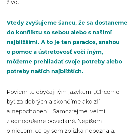
život.
Vtedy zvyšujeme šancu, že sa dostaneme
do konfliktu so sebou alebo s našimi
najbližšími. A to je ten paradox, snahou
o pomoc a ústretovosť voči iným,
môžeme prehliadať svoje potreby alebo
potreby našich najbližších.
Poviem to obyčajným jazykom: „Chceme
byť za dobrých a skončíme ako zlí
a nepochopení.“ Samozrejme, veľmi
zjednodušene povedané. Nepíšem
o niečom, čo by som zblízka nepoznala.