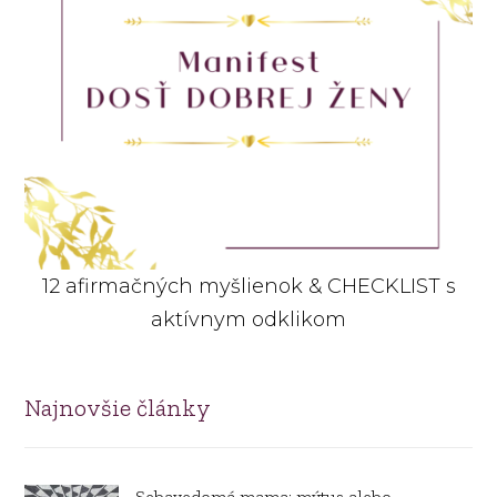
12 afirmačných myšlienok & CHECKLIST s
aktívnym odklikom
Najnovšie články
Sebavedomá mama: mýtus alebo