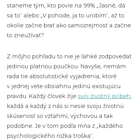
staneme tým, kto povie na 99% „Jasné, dá
sa to“ alebo „V pohode, ja to urobím“, až to
okolie začne brať ako samozrejmosť a začne
to zneužívať?
Z môjho pohľadu to nie je ľahké zodpovedať
jedinou platnou poučkou. Navyše, nemám
rada tie absolutistické vyjadrenia, ktoré
v jednej vete obsiahnu jedinú existujúcu
pravdu. Každý človek žije
svoj životný príbeh,
každá a každý z nás si nesie svoju životnú
skúsenosť so vzťahmi, výchovou a tak
podobne. Je v tom podľa mňa z „každého
psychologického rožka troška“.