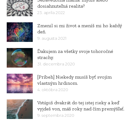
dosiahnuteľná realita?
23. apríla 2022
Zmenil si mi život a meníš mi ho každý
deň.
9. augusta 2021
Ďakujem za všetky svoje tohoročné
strachy.
31. decembra 2020
[Príbeh] Niekedy musíš byť svojím
vlastným hrdinom.
4. októbra 2020
Vstúpiš dvakrát do tej istej rieky a keď
vyjdeš von, máš roky nad čím premýšľať.
9. septembra 2020