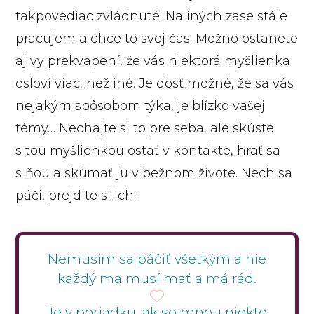
takpovediac zvládnuté. Na iných zase stále
pracujem a chce to svoj čas. Možno ostanete
aj vy prekvapení, že vás niektorá myšlienka
osloví viac, než iné. Je dosť možné, že sa vás
nejakým spôsobom týka, je blízko vašej
témy… Nechajte si to pre seba, ale skúste
s tou myšlienkou ostať v kontakte, hrať sa
s ňou a skúmať ju v bežnom živote. Nech sa
páči, prejdite si ich:
Nemusím sa páčiť všetkým a nie
každý ma musí mať a má rád.
Je v poriadku, ak so mnou niekto