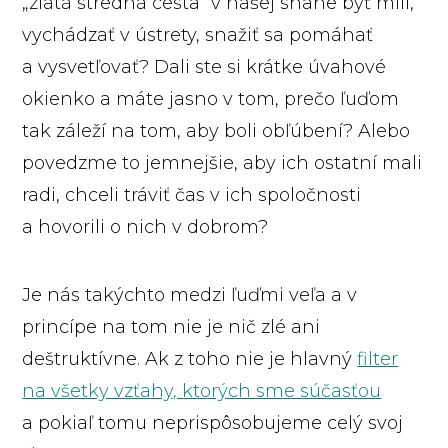
„zlatá stredná cesta“ v našej snahe byť milí,
vychádzať v ústrety, snažiť sa pomáhať
a vysvetľovať? Dali ste si krátke úvahové
okienko a máte jasno v tom, prečo ľuďom
tak záleží na tom, aby boli obľúbení? Alebo
povedzme to jemnejšie, aby ich ostatní mali
radi, chceli tráviť čas v ich spoločnosti
a hovorili o nich v dobrom?
Je nás takýchto medzi ľuďmi veľa a v
princípe na tom nie je nič zlé ani
deštruktívne. Ak z toho nie je hlavný
filter
na všetky vzťahy, ktorých sme súčasťou
a pokiaľ tomu neprispôsobujeme celý svoj