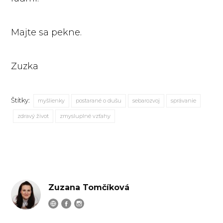
Majte sa pekne.
Zuzka
Štítky:
myšlienky
postarané o dušu
sebarozvoj
správanie
zdravý život
zmysluplné vzťahy
Zuzana Tomčíková