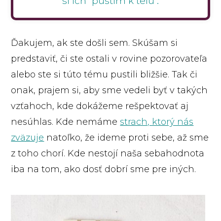
si ich "pustím k telu".
Ďakujem, ak ste došli sem. Skúšam si
predstaviť, či ste ostali v rovine pozorovateľa
alebo ste si túto tému pustili bližšie. Tak či
onak, prajem si, aby sme vedeli byť v takých
vzťahoch, kde dokážeme rešpektovať aj
nesúhlas. Kde nemáme
strach, ktorý nás
zväzuje
natoľko, že ideme proti sebe, až sme
z toho chorí. Kde nestojí naša sebahodnota
iba na tom, ako dosť dobrí sme pre iných.