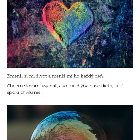
Zmenil si mi život a meníš mi ho každý deň.
Chcem slovami vyjadriť, ako mi chýba naše dieťa, keď
spolu chvíľu nie…