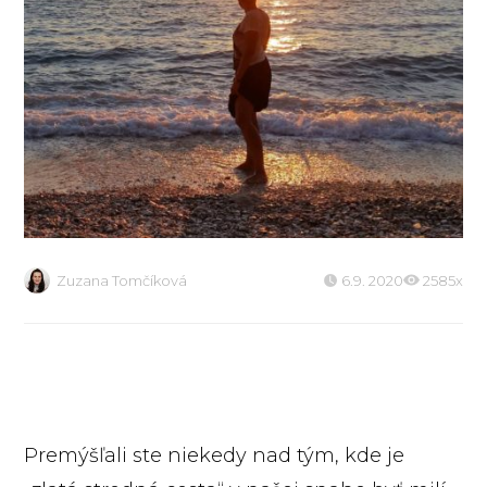
Zuzana Tomčíková
6.9. 2020
2585x
Premýšľali ste niekedy nad tým, kde je